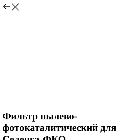
Фильтр пылево-
фотокаталитический для
Селенга-ФКО