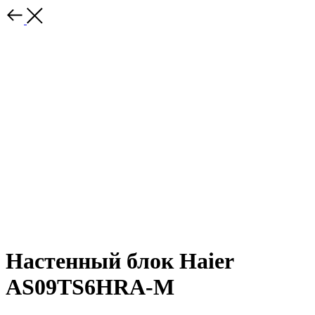
Настенный блок Haier
AS09TS6HRA-M