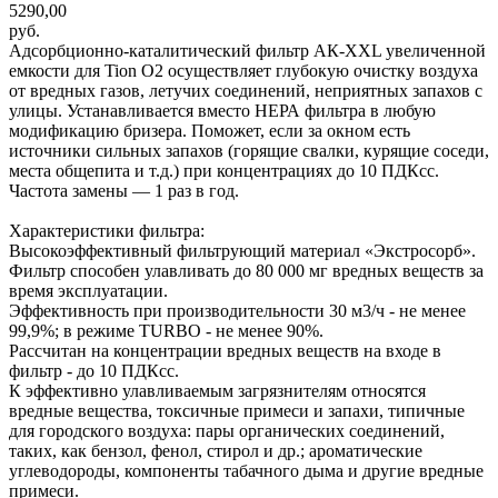
5290,00
руб.
Адсорбционно-каталитический фильтр АК-XXL увеличенной
емкости для Tion О2 осуществляет глубокую очистку воздуха
от вредных газов, летучих соединений, неприятных запахов с
улицы. Устанавливается вместо НЕРА фильтра в любую
модификацию бризера. Поможет, если за окном есть
источники сильных запахов (горящие свалки, курящие соседи,
места общепита и т.д.) при концентрациях до 10 ПДКсс.
Частота замены — 1 раз в год.
Характеристики фильтра:
Высокоэффективный фильтрующий материал «Экстросорб».
Фильтр способен улавливать до 80 000 мг вредных веществ за
время эксплуатации.
Эффективность при производительности 30 м3/ч - не менее
99,9%; в режиме TURBO - не менее 90%.
Рассчитан на концентрации вредных веществ на входе в
фильтр - до 10 ПДКсc.
К эффективно улавливаемым загрязнителям относятся
вредные вещества, токсичные примеси и запахи, типичные
для городского воздуха: пары органических соединений,
таких, как бензол, фенол, стирол и др.; ароматические
углеводороды, компоненты табачного дыма и другие вредные
примеси.