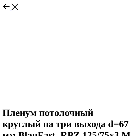
Пленум потолочный
круглый на три выхода d=67
мм BlauFast_RPZ 125/75х3 M