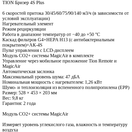
TION Бризер 4S Plus
6 скоростей притока 30/45/60/75/90/140 м3/ч (в зависимости от
условий эксплуатации)
Нагревательный элемент
Режим рециркуляции
Работа в диапазоне температур от −40 до +50 °С
Каскад фильтров G4+HEPA H13 (с антибактериальным
покрытием)+АК-4S
Пульт управления с LCD-дисплеем
Модуль СО2+ системы MagicAir в комплекте
Управление через мобильное приложение Tion Remote и
MagicAir
Автоматическая заслонка
Максимальный уровень шума: 47 дБА
Номинальная мощность с нагревателем: 1,26 кВт
Шумо- и теплоизоляция из вспененного полипропилена (ЕРР)
Размер: 528 × 453 × 203 мм
Вес: 9,8 кг
Гарантия: 2 года
Модуль СО2+ системы MagicAir
Измеряет уровень углекислого газа, влажность и температуру
воздуха