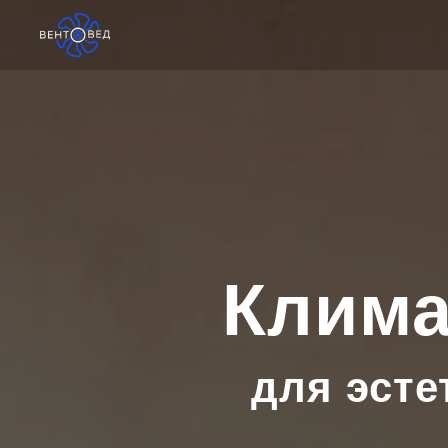
Клима
для эсте