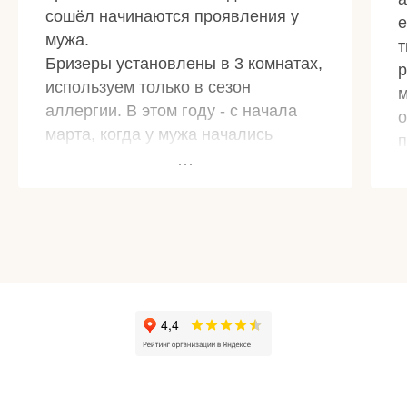
сошёл начинаются проявления у
е
мужа.
т
Бризеры установлены в 3 комнатах,
р
используем только в сезон
м
аллергии. В этом году - с начала
о
марта, когда у мужа начались
п
проявления.
в
Это настоящее спасение для
п
аллергиков. В сезон аллергии
раньше я вообще не могла открыть
окна и проветрить помещение,
мыла полы и все поверхности
ежедневно.
Сейчас просто включили бризеры и
никаких проблем!
Огромное спасибо, Вентовед!