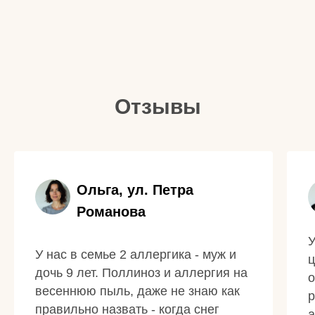
Отзывы
Ольга, ул. Петра
Романова
У
У нас в семье 2 аллергика - муж и
ц
дочь 9 лет. Поллиноз и аллергия на
о
весеннюю пыль, даже не знаю как
р
правильно назвать - когда снег
а